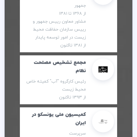
جمهور
از ۱۳۶۸ تا ۱۳۸۱
مشاور معاون رییس جمهور و
رییس سازمان حفاظت محیط
زیست در امور توسعه پایدار
از ۱۳۸۱ تاکنون
مجمع تشخیص مصلحت
نظام
رئیس کارگروه "آب" کمیته خاص
محیط زیست
از ۱۳۹۳ تاکنون
کمیسیون ملی یونسکو در
ایران
سرپرست