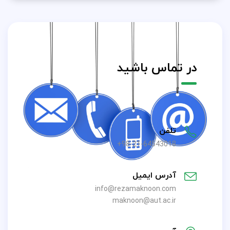
در تماس باشید
تلفن
98-21-64543018+
آدرس ایمیل
info@rezamaknoon.com
maknoon@aut.ac.ir