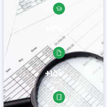
+
130
دانشجویان
+
150
مقالات