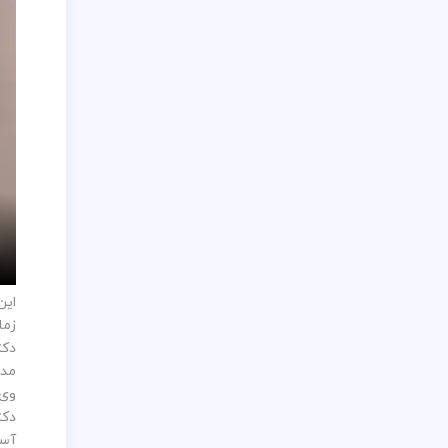
این
زما
دکت
مدی
وی 
دکت