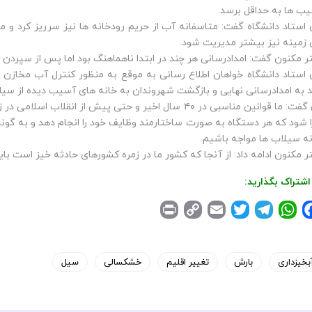
ب ها به حداقل برسد.
 استاد دانشگاه گفت: متاسفانه آب از حریم رودخانه ها نیز سرریز کرد و م
 زمینه نیز بیشتر مدیریت شود.
ر مکنون گفت: امدادرسانی هر چند در ابتدا ناهماهنگ بود اما پس از سپرد
 استاد دانشگاه خواهان اطلاع رسانی به موقع به منظور کنترل آب مخازن 
د به امدادرسانی نهایی و بازگشت شهروندان به خانه های آسیب دیده از سیل
وی گفت: ما قوانین مناسبی در ۴۰ سال اخیر و حتی پیش از انق
ا شود که هر دستگاه به صورت ساختارمند وظایف خود را انجام دهد و به گ
ه سیلاب ها مواجه باشیم.
ر مکنون ادامه داد: از آنجا که کشور ما در زمره کشورهای حادثه خیز است ب
اشتراک بگذارید:
P
C
E
T
T
W
F
r
o
m
w
e
h
a
i
p
a
i
l
a
c
e
بخیزداری
t
e
بارش
t
i
y
تغییر اقلیم
n
خشکسالی
سیل
t
L
l
t
g
s
b
i
e
r
A
o