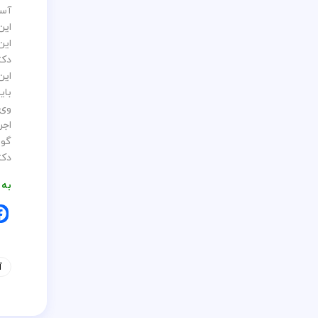
آسی
این
این
دکت
این
بای
اجر
گون
دکت
به 
آ