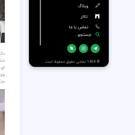
وبلاگ
تالار
تماس با ما
جستجو...
دکت
خشک
© 1404 تمامی حقوق محفوظ است
ای 
وی 
جنگ