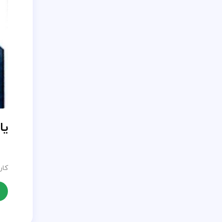
یا
کار