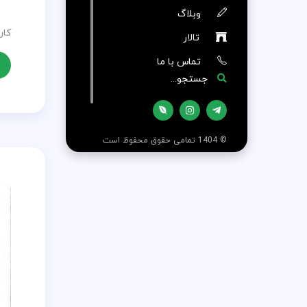
وبلاگ
کار
تالار
تماس با ما
جستجو...
© 1404 تمامی حقوق محفوظ است