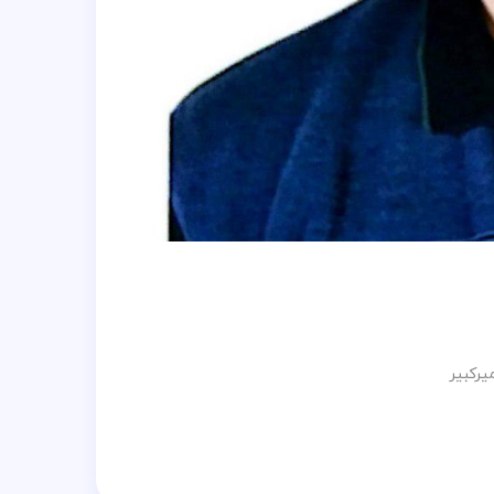
یرکبیر