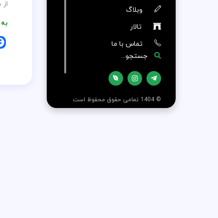
از سا
وبلاگ
به 
تالار
تماس با ما
جستجو...
© 1404 تمامی حقوق محفوظ است