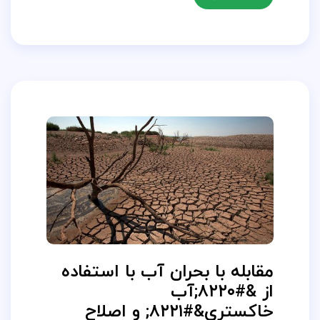
مقابله با بحران آب با استفاده
از &#۸۲۲۰;آب
خاکستری&#۸۲۲۱; و اصلاح